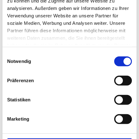
zu können und die Zugriffe auf unsere Website zu
analysieren. Außerdem geben wir Informationen zu Ihrer
Verwendung unserer Website an unsere Partner für
zuverlässiger Planung und
soziale Medien, Werbung und Analysen weiter. Unsere
Umsetzung
Partner führen diese Informationen möglicherweise mit
weiteren Daten zusammen, die Sie ihnen bereitgestellt
haben oder die sie im Rahmen Ihrer Nutzung der Dienste
gesammelt haben.
Einwilligungsauswahl
Notwendig
Präferenzen
Statistiken
Marketing