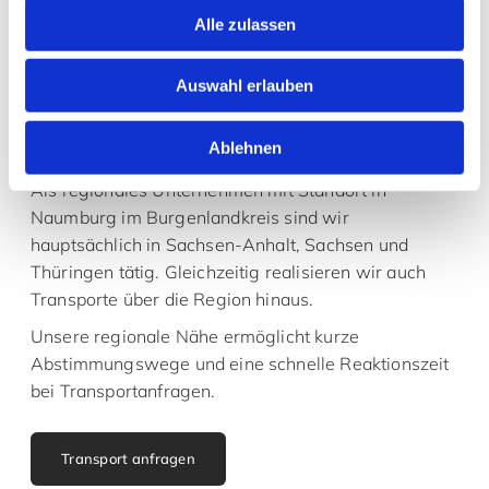
Alle zulassen
Regional verwurzelt –
Auswahl erlauben
unterwegs in
Mitteldeutschland
Ablehnen
Als regionales Unternehmen mit Standort in
Naumburg im Burgenlandkreis sind wir
hauptsächlich in Sachsen-Anhalt, Sachsen und
Thüringen tätig. Gleichzeitig realisieren wir auch
Transporte über die Region hinaus.
Unsere regionale Nähe ermöglicht kurze
Abstimmungswege und eine schnelle Reaktionszeit
bei Transportanfragen.
Transport anfragen